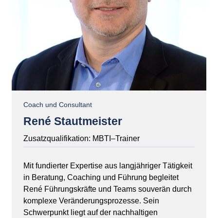
Coach und Consultant
René Stautmeister
Zusatzqualifikation: 
MBTI‒
Trainer
Mit 
fundierter 
Expertise 
aus 
langjähriger 
Tätigkeit 
in 
Beratung, 
Coaching 
und 
Führung 
begleitet 
René 
Führungskräfte 
und 
Teams 
souverän 
durch 
komplexe 
Veränderungsprozesse. 
Sein 
Schwerpunkt 
liegt 
auf 
der 
nachhaltigen 