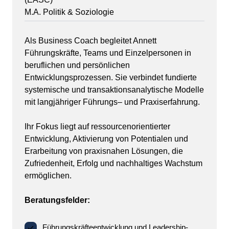
M.A. 
Politik 
& 
Soziologie
Als 
Business 
Coach 
begleitet 
Annett 
Führungskräfte, 
Teams 
und 
Einzelpersonen 
in 
beruflichen 
und 
persönlichen 
Entwicklungsprozessen. 
Sie 
verbindet 
fundierte 
systemische 
und 
transaktionsanalytische 
Modelle 
mit 
langjähriger 
Führungs‒
und 
Praxiserfahrung.

Ihr 
Fokus 
liegt 
auf 
ressourcenorientierter 
Entwicklung, 
Aktivierung 
von 
Potentialen 
und 
Erarbeitung 
von 
praxisnahen 
Lösungen, 
die 
Zufriedenheit, 
Erfolg 
und 
nachhaltiges 
Wachstum 
ermöglichen.

Beratungsfelder:
Führungskräfteentwicklung und Leadership-