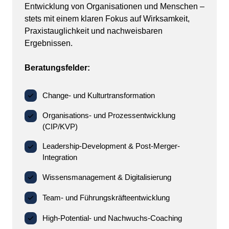
Entwicklung 
von 
Organisationen 
und 
Menschen 
– 
stets 
mit 
einem 
klaren 
Fokus 
auf 
Wirksamkeit, 
Praxistauglichkeit 
und 
nachweisbaren 
Beratungsfelder:
Change- und Kulturtransformation
Organisations- und Prozessentwicklung
(CIP/KVP)
Leadership-Development & Post-Merger-
Integration
Wissensmanagement & Digitalisierung
Team- und Führungskräfteentwicklung
High-Potential- und Nachwuchs-Coaching