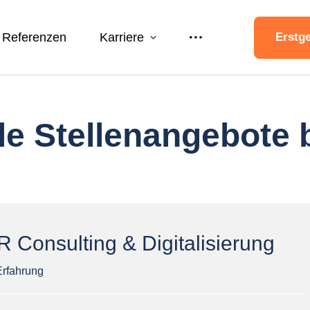
Referenzen
Karriere
Erstg
Über uns
le Stellenangebote 
Partner
 Consulting & Digitalisierung
Erfahrung 