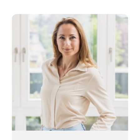
ent

rer interner Strukturen