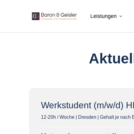
Führungskräfte-Recruiting
Karriere bei BaronGeisler
Leistungen
Organisations- &
Jobs
Führungskräfteentwicklung
Aktuel
Outplacement & wertschätzende
Trennungskonzepte
Werkstudent (m/w/d) HR
12-20h / Woche | Dresden | Gehalt je nach 