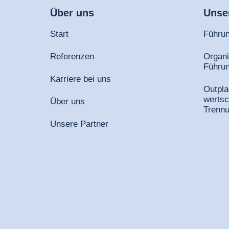
Über 
uns
Unse
Start
Führun
Referenzen
Organi
Führun
Karriere bei uns
Outpl
werts
Über uns
Trenn
Unsere Partner