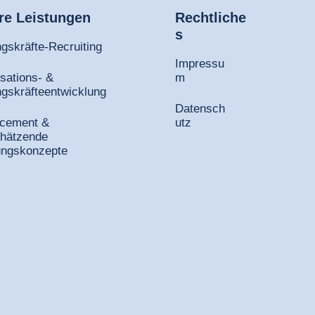
re 
Leistungen
Rechtliche
s
gskräfte-Recruiting
Impressu
sations- &
m
gskräfteentwicklung
Datensch
acement &
utz
chätzende
ungskonzepte